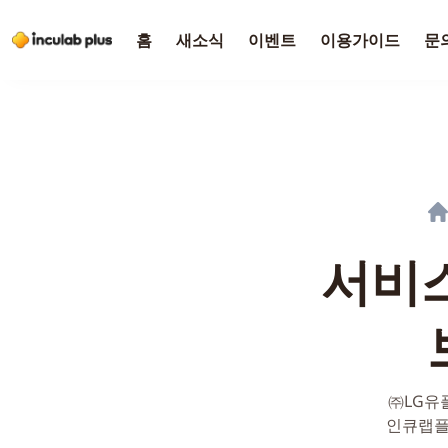
홈
새소식
이벤트
이용가이드
문
서비스
㈜LG유
인큐랩플