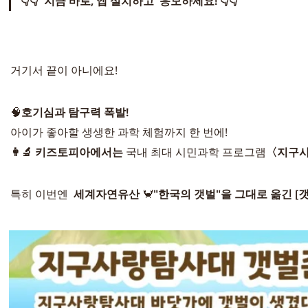
👇👇  지금 바로, 앱 설치하고  응모하세요! 👇👇 
거기서 끝이 아니에요!
🧠
호기심과 탐구력 폭발!  
아이가 좋아할 생생한 과학 체험까지 한 번에!
👩‍🔬 키즈토피아에서는
 국내 최대 시민과학 프로그램
〈지구사
특히 이번엔  
세계자연유산 
🦀
"한국의 갯벌"을 그대로 옮긴 [