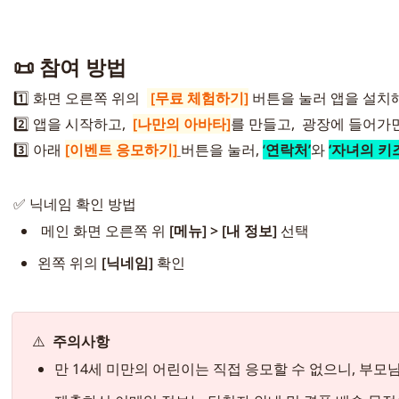
📜 
참여 방법 
1️⃣ 화면 오른쪽 위의
[무료 체험하기]
 버튼을 눌러 앱을 설치
2️⃣ 앱을 시작하고,
[나만의 아바타]
를 만들고,  광장에 들어가면 
3️⃣
아래 
[이벤트 응모하기]
버튼을 눌러
, 
‘
연락처’
와
‘자녀의 키
✅ 닉네임 확인 방법
 메인 화면 오른쪽 위 
[메뉴] > [내 정보]
 선택
왼쪽 위의 
[닉네임]
 확인
⚠️
  주의사항
만 14세 미만의 어린이는 직접 응모할 수 없으니, 부모